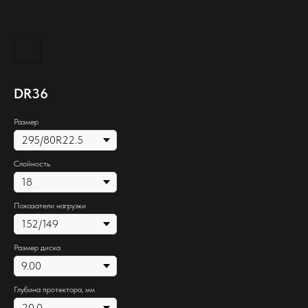
DR36
Размер
Слойность
Показатели нагрузки
Размер диска
Глубина протектора, мм